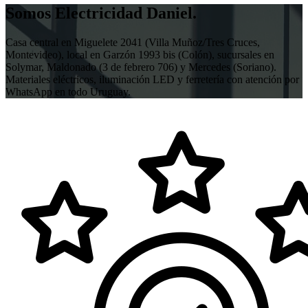
Somos Electricidad Daniel.
Casa central en Miguelete 2041 (Villa Muñoz/Tres Cruces,
Montevideo), local en Garzón 1993 bis (Colón), sucursales en
Solymar, Maldonado (3 de febrero 706) y Mercedes (Soriano).
Materiales eléctricos, iluminación LED y ferretería con atención por
WhatsApp en todo Uruguay.