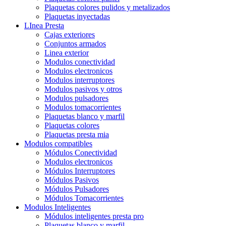
Plaquetas colores pulidos y metalizados
Plaquetas inyectadas
LInea Presta
Cajas exteriores
Conjuntos armados
Linea exterior
Modulos conectividad
Modulos electronicos
Modulos interruptores
Modulos pasivos y otros
Modulos pulsadores
Modulos tomacorrientes
Plaquetas blanco y marfil
Plaquetas colores
Plaquetas presta mia
Modulos compatibles
Módulos Conectividad
Modulos electronicos
Módulos Interruptores
Módulos Pasivos
Módulos Pulsadores
Módulos Tomacorrientes
Modulos Inteligentes
Módulos inteligentes presta pro
Plaquetas blanco y marfil